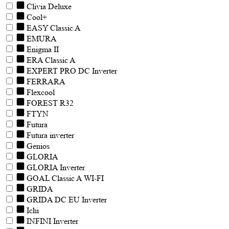
Clivia Deluxe
Cool+
EASY Classic A
EMURA
Enigma II
ERA Classic A
EXPERT PRO DC Inverter
FERRARA
Flexcool
FOREST R32
FTYN
Futura
Futura inverter
Genios
GLORIA
GLORIA Inverter
GOAL Classic A WI-FI
GRIDA
GRIDA DC EU Inverter
Ichi
INFINI Inverter