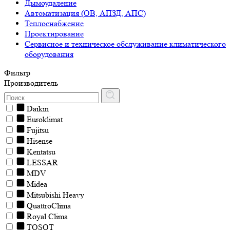
Дымоудаление
Автоматизация (ОВ, АПЗД, АПС)
Теплоснабжение
Проектирование
Сервисное и техническое обслуживание климатического
оборудования
Фильтр
Производитель
Daikin
Euroklimat
Fujitsu
Hisense
Kentatsu
LESSAR
MDV
Midea
Mitsubishi Heavy
QuattroClima
Royal Clima
TOSOT