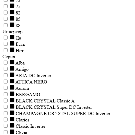
73
75
82
85
88
Инвертор
Да
Есть
Нет
Серия
Alba
Amigo
ARIA DC Inverter
ATTICA NERO
Aurora
BERGAMO
BLACK CRYSTAL Classic A
BLACK CRYSTAL Super DC Inverter
CHAMPAGNE CRYSTAL SUPER DC Inverter
Clarios
Classic Inverter
Clivia