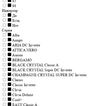
85
88
Инвертор
Да
Есть
Нет
Серия
Alba
Amigo
ARIA DC Inverter
ATTICA NERO
Aurora
BERGAMO
BLACK CRYSTAL Classic A
BLACK CRYSTAL Super DC Inverter
CHAMPAGNE CRYSTAL SUPER DC Inverter
Clarios
Classic Inverter
Clivia
Clivia Deluxe
Cool+
EASY Classic A