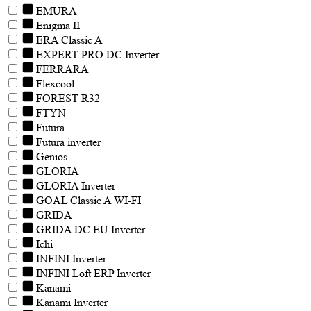
EMURA
Enigma II
ERA Classic A
EXPERT PRO DC Inverter
FERRARA
Flexcool
FOREST R32
FTYN
Futura
Futura inverter
Genios
GLORIA
GLORIA Inverter
GOAL Classic A WI-FI
GRIDA
GRIDA DC EU Inverter
Ichi
INFINI Inverter
INFINI Loft ERP Inverter
Kanami
Kanami Inverter